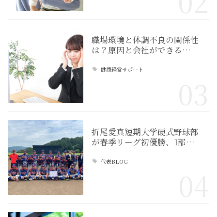
02
職場環境と体調不良の関係性
は？原因と会社ができる…
健康経営サポート
03
折尾愛真短期大学硬式野球部
が春季リーグ初優勝、1部…
代表BLOG
04