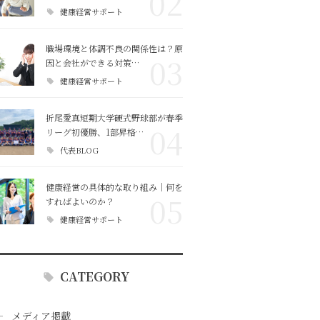
02
健康経営サポート
職場環境と体調不良の関係性は？原
03
因と会社ができる対策…
健康経営サポート
折尾愛真短期大学硬式野球部が春季
04
リーグ初優勝、1部昇格…
代表BLOG
健康経営の具体的な取り組み｜何を
05
すればよいのか？
健康経営サポート
CATEGORY
メディア掲載