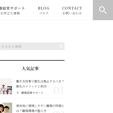
康経営サポート
BLOG
CONTACT
お役立ち情報
ブログ
お問い合わせ
代表BLOG
ィン
お知らせ
ピックアップ
人気記事
働き方改革で朝礼は廃止するべき？
01
朝礼のメリットと成功…
健康経営サポート
産休後に復帰しやすい職場の特徴と
は？職場環境の整え方…