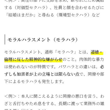
＜例＞：異性の部下に交際を求め、断られたため減給
する（対価型セクハラ）、社員と顔を合わせるたびに
「結婚はまだか」と尋ねる（環境型セクハラ）など
モラルハラスメント（モラハラ）
モラルハラスメント、通称「モラハラ」とは、
道徳・
倫理に反した精神的な嫌がらせ
のこと。肉体的な暴力
は使われないのが特徴です。パワハラとの違いは、
必
ずしも加害者が上の立場とは限らない点
で、同僚や部
下によるモラハラも発生します。
＜例＞：本人に聞こえるように同僚の悪口を言う、わ
ざと舌打ちやため息をする、長期に渡って業務外の雑