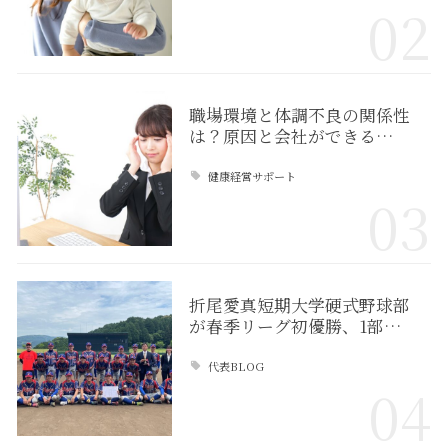
02
職場環境と体調不良の関係性
は？原因と会社ができる…
健康経営サポート
03
折尾愛真短期大学硬式野球部
が春季リーグ初優勝、1部…
代表BLOG
04