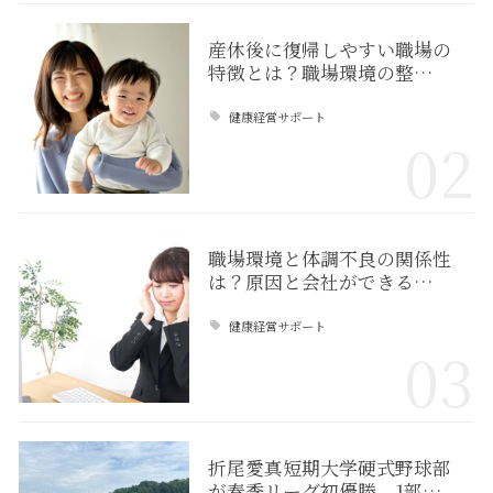
産休後に復帰しやすい職場の
特徴とは？職場環境の整…
健康経営サポート
02
職場環境と体調不良の関係性
は？原因と会社ができる…
健康経営サポート
03
折尾愛真短期大学硬式野球部
が春季リーグ初優勝、1部…