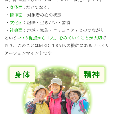
・
身体面
:
だ
けでなく、
・
精神面
：対象者の
心の状態
・
文化面
：
趣味・生きがい・習慣
・
社会面
：
地域・家族・コミュニティとのつながり
という
4つの視点から「人」をみていくことが大切
で
あり、このことはMEDI-TRAINの根幹にあるリハビリ
テーションマインドです。